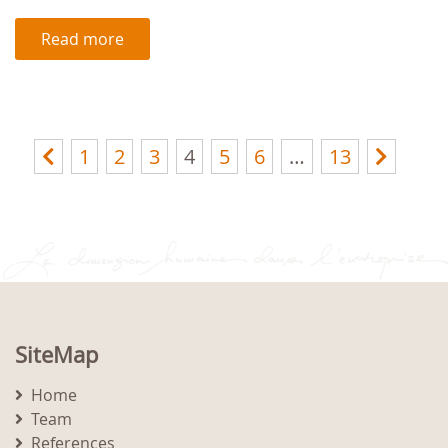
Read more
1
2
3
4
5
6
…
13
SiteMap
Home
Team
References