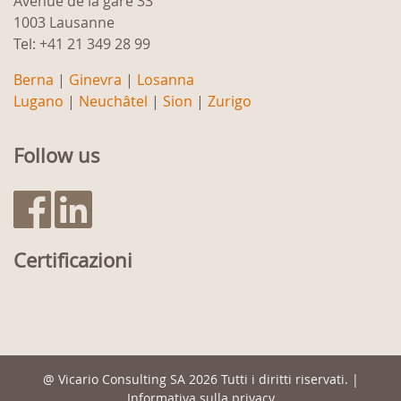
Avenue de la gare 33
1003 Lausanne
Tel: +41 21 349 28 99
Berna
|
Ginevra
|
Losanna
Lugano
|
Neuchâtel
|
Sion
|
Zurigo
Follow us
Certificazioni
@
Vicario Consulting SA
2026 Tutti i diritti riservati. |
Informativa sulla privacy