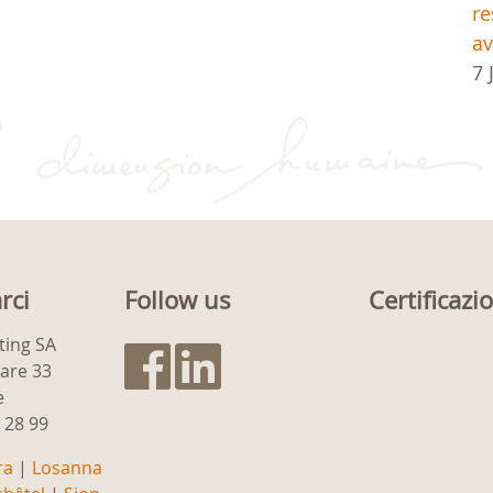
re
av
7 
rci
Follow us
Certificazi
ting SA
gare 33
e
9 28 99
ra
|
Losanna