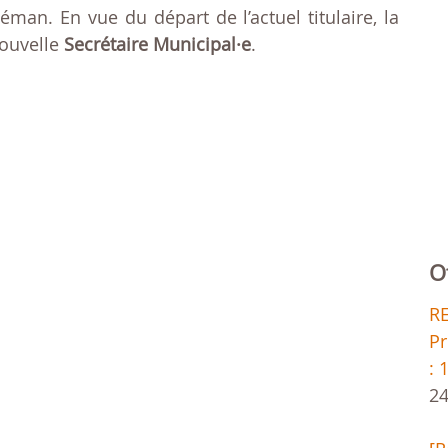
éman. En vue du départ de l’actuel titulaire, la
nouvelle
Secrétaire Municipal·e
.
O
R
Pr
: 
24