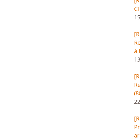
[
CH
1
[
Re
à 
13
[
Re
(8
22
[
Pr
ar