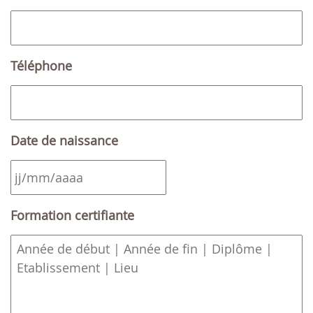
Téléphone
Date de naissance
JJ
Formation certifiante
slash
MM
slash
AAAA