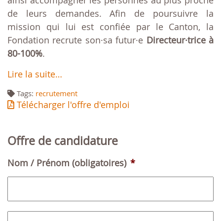
ainsi accompagner les personnes au plus proche
de leurs demandes. Afin de poursuivre la
mission qui lui est confiée par le Canton, la
Fondation recrute son·sa futur·e
Directeur·trice à
80-100%
.
Lire la suite…
Tags:
recrutement
Télécharger l'offre d'emploi
Offre de candidature
Nom / Prénom (obligatoires)
*
P
N