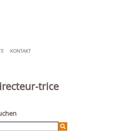
TE
KONTAKT
recteur-trice
uchen
arch