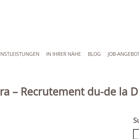
ENSTLEISTUNGEN
IN IHRER NÄHE
BLOG
JOB-ANGEBO
era – Recrutement du-de la Di
S
Se