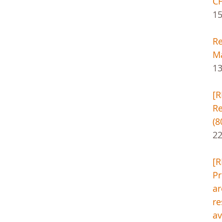
CH
1
Re
Ma
13
[
Re
(8
22
[
Pr
ar
re
av