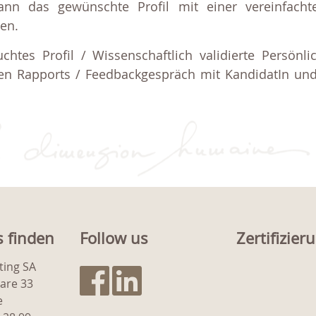
ann das gewünschte Profil mit einer vereinfacht
den.
htes Profil / Wissenschaftlich validierte Persönlic
ichen Rapports / Feedbackgespräch mit KandidatIn u
s finden
Follow us
Zertifizier
ting SA
gare 33
e