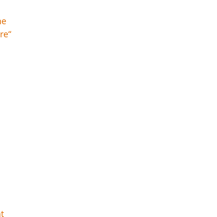
ne
re“
t