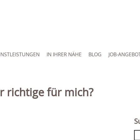
ENSTLEISTUNGEN
IN IHRER NÄHE
BLOG
JOB-ANGEBO
r richtige für mich?
S
Se