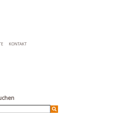
TE
KONTAKT
uchen
arch