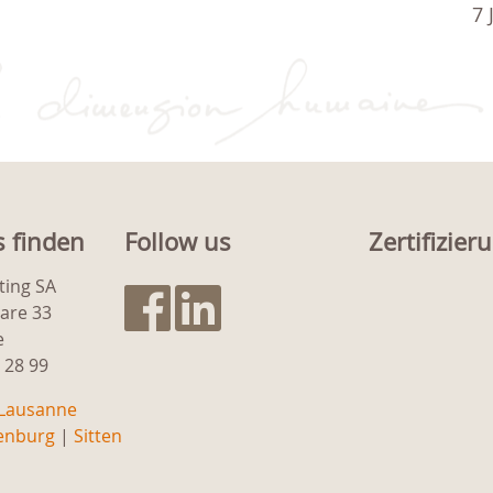
7 
s finden
Follow us
Zertifizier
ting SA
gare 33
e
9 28 99
Lausanne
enburg
|
Sitten