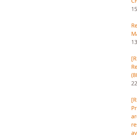
CH
1
Re
Ma
13
[
Re
(8
22
[
Pr
ar
re
av