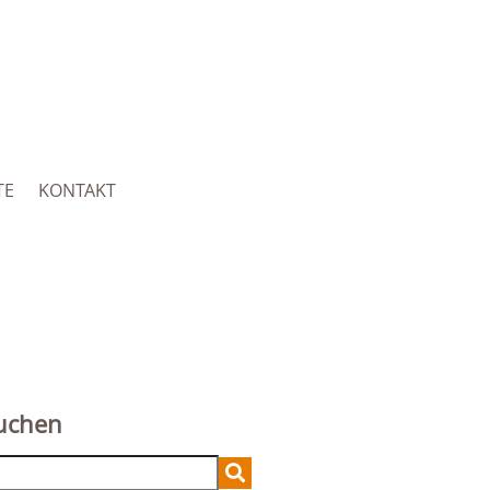
TE
KONTAKT
uchen
arch