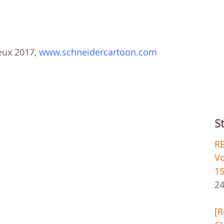
eux 2017,
www.schneidercartoon.com
S
RE
Vo
15
24
[