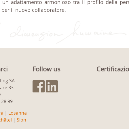
ire un adattamento armonioso tra il profilo della pe
 per il nuovo collaboratore.
rci
Follow us
Certificazi
ting SA
gare 33
e
9 28 99
ra
|
Losanna
hâtel
|
Sion