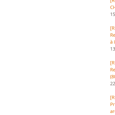
[
CH
1
[
Re
à 
13
[
Re
(8
22
[
Pr
ar