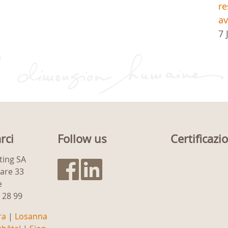
re
av
7 
rci
Follow us
Certificazi
ting SA
gare 33
e
9 28 99
ra
|
Losanna