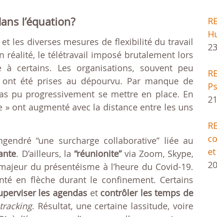
ans l’équation?
R
H
 et les diverses mesures de flexibilité du travail
23
n réalité, le télétravail imposé brutalement lors
à certains. Les organisations, souvent peu
RE
e, ont été prises au dépourvu. Par manque de
Ps
as pu progressivement se mettre en place. En
21
ge » ont augmenté avec la distance entre les uns
R
co
gendré “une surcharge collaborative” liée au
et
ante
. D’ailleurs, la
“réunionite”
via Zoom, Skype,
20
eur du présentéisme à l’heure du Covid-19.
té en flèche durant le confinement. Certains
uperviser les agendas
et
contrôler les temps de
tracking
. Résultat, une certaine lassitude, voire