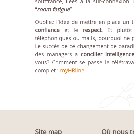
souffrance, liées à la sur-connexion.
“
zoom fatigue
”
.
Oubliez l’idée de mettre en place un t
confiance
et le
respect
. Et plutôt
téléphoniques ou mails, pourquoi ne 
Le succès de ce changement de paradi
des managers à
concilier intelligen
vous? Comment se passe le télétrava
complet :
myHRline
Site map
Où nous t