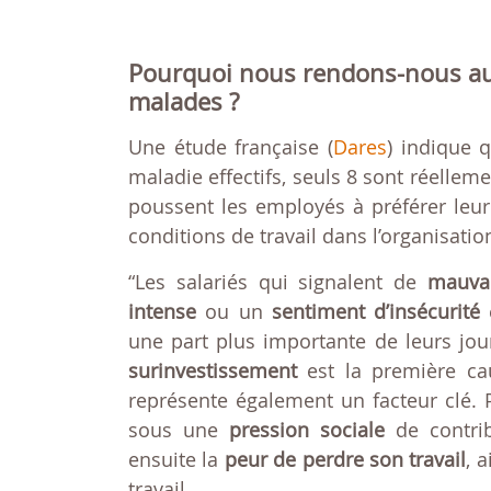
Pourquoi nous rendons-nous a
malades ?
Une étude française (
Dares
) indique 
maladie effectifs, seuls 8 sont réelle
poussent les employés à préférer leu
conditions de travail dans l’organisatio
“Les salariés qui signalent de
mauvai
intense
ou un
sentiment d’insécurité
é
une part plus importante de leurs jour
surinvestissement
est la première cau
représente également un facteur clé. Pl
sous une
pression sociale
de contrib
ensuite la
peur de perdre son travail
, 
travail.