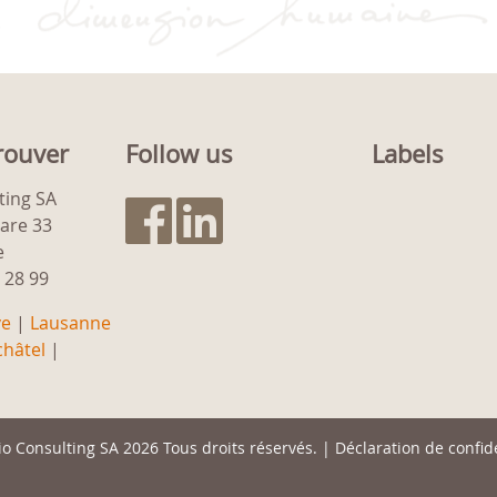
rouver
Follow us
Labels
ting SA
gare 33
e
9 28 99
ve
|
Lausanne
hâtel
|
io Consulting SA
2026 Tous droits réservés. |
Déclaration de confide