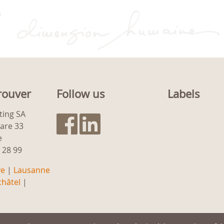
rouver
Follow us
Labels
ting SA
gare 33
e
9 28 99
ve
|
Lausanne
hâtel
|