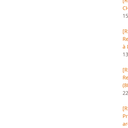
[
CH
1
[
Re
à 
13
[
Re
(8
22
[
Pr
ar