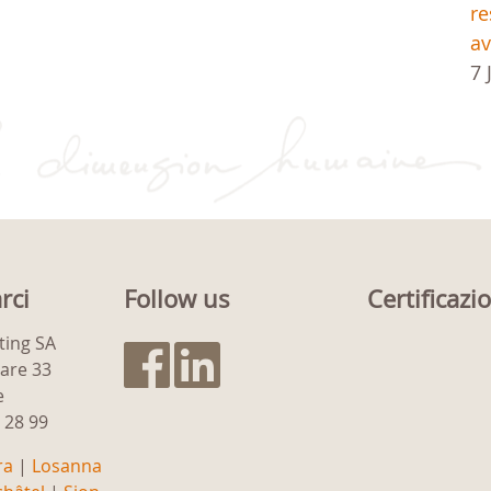
re
av
7 
rci
Follow us
Certificazi
ting SA
gare 33
e
9 28 99
ra
|
Losanna