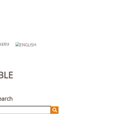
BLE
earch
arch