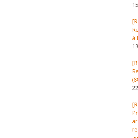
1
[
Re
à 
13
[
Re
(8
22
[
Pr
ar
re
av