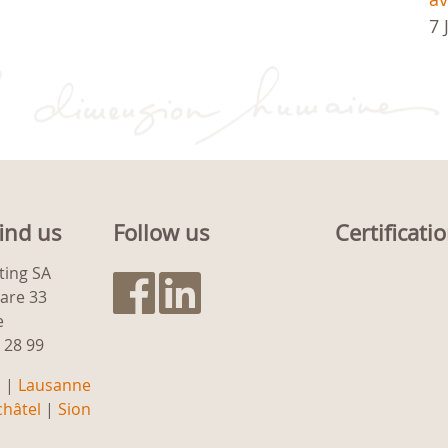
7 
ind us
Follow us
Certificati
ting SA
gare 33
e
9 28 99
a
|
Lausanne
hâtel
|
Sion