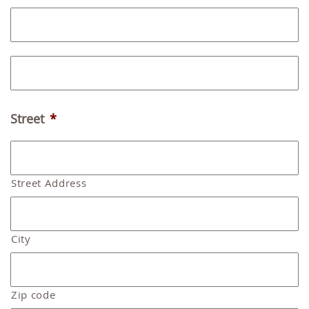
Fi
L
Street
*
Street Address
City
Zip code