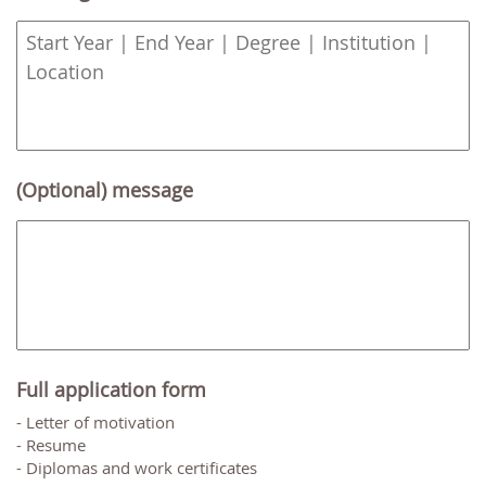
slash
MM
slash
YYYY
(Optional) message
Full application form
- Letter of motivation
- Resume
- Diplomas and work certificates