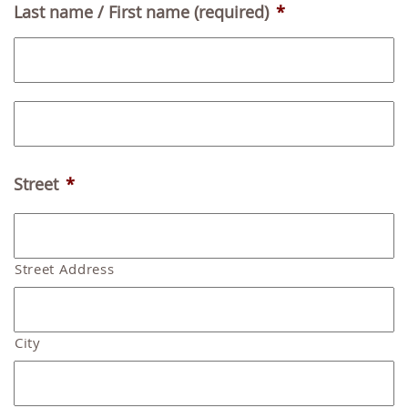
Last name / First name (required)
*
Fi
L
Street
*
Street Address
City