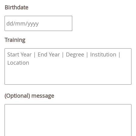
Birthdate
DD
Training
slash
MM
slash
YYYY
(Optional) message