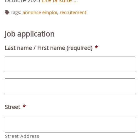
Octobre 2025
Lire la suite …
Tags:
annonce emploi
,
recrutement
Job application
Last name / First name (required)
*
Fi
L
Street
*
Street Address