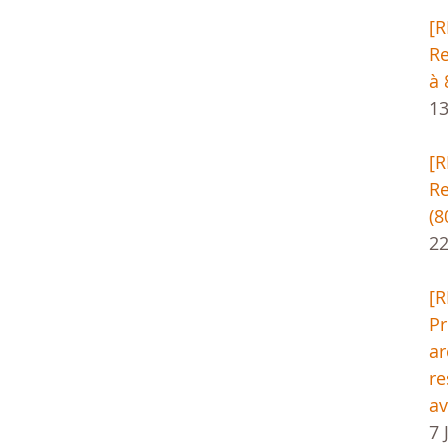
[
Re
à 
13
[
Re
(8
22
[
Pr
ar
re
av
7 