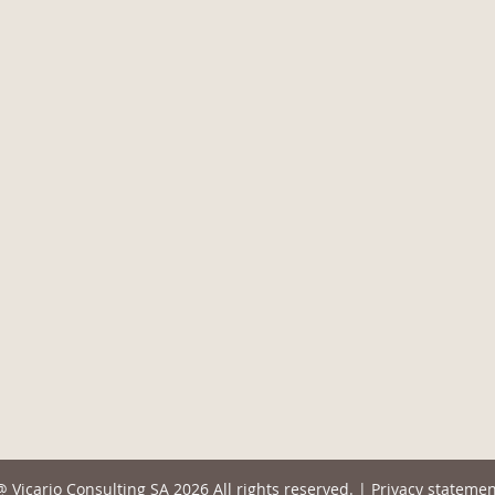
@
Vicario Consulting SA
2026 All rights reserved. |
Privacy statemen