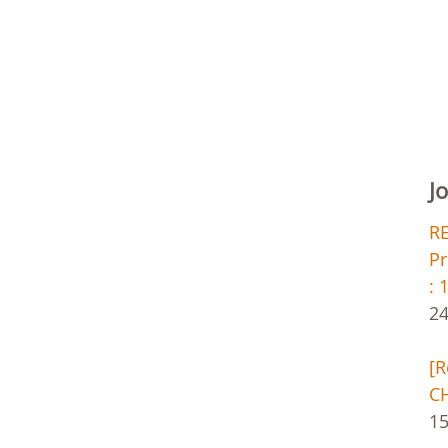
J
R
Pr
: 
24
[
CH
1