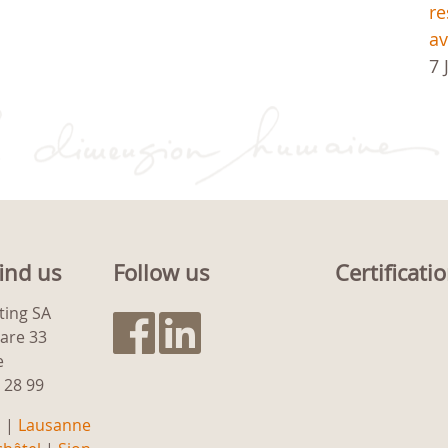
re
av
7 
ind us
Follow us
Certificati
ting SA
gare 33
e
9 28 99
a
|
Lausanne