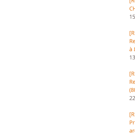
[
CH
1
[
Re
à 
13
[
Re
(8
22
[
Pr
ar