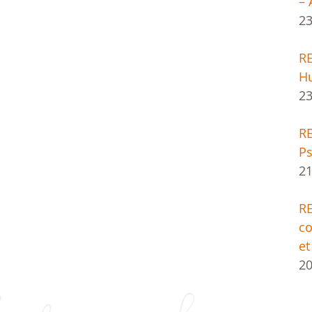
– 
23
R
H
23
RE
Ps
21
R
co
et
20