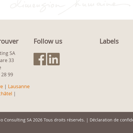
rouver
Follow us
Labels
ting SA
gare 33
e
9 28 99
ve
|
Lausanne
hâtel
|
io Consulting SA
2026 Tous droits réservés. |
Déclaration de confide